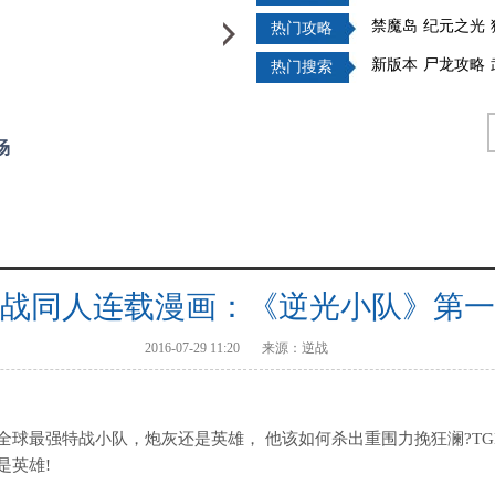
禁魔岛
纪元之光
热门攻略
新版本
尸龙攻略
热门搜索
教程
场
战同人连载漫画：《逆光小队》第一
2016-07-29 11:20
来源：逆战
强特战小队，炮灰还是英雄， 他该如何杀出重围力挽狂澜?TGL携手
是英雄!