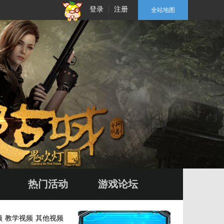
登录
注册
全站地图
热门活动
游戏论坛
频
教学视频
其他视频